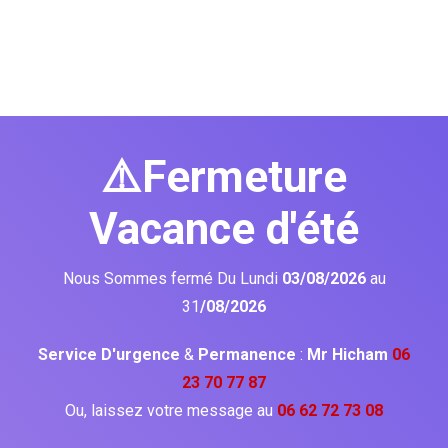
⚠️Fermeture
Vacance d'été
Nous Sommes fermé Du Lundi
03/08/2026
au
31
/08/2026
Service D'urgence
&
Permanence
:
Mr Hicham
06
23 70 77 87
Ou, laissez votre message au
06 62 72 73 08