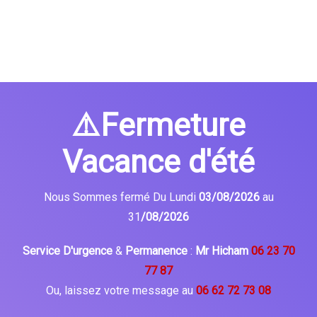
⚠️Fermeture
Vacance d'été
Nous Sommes fermé Du Lundi
03/08/2026
au
31
/08/2026
Service D'urgence
&
Permanence
:
Mr Hicham
06 23 70
77 87
Ou, laissez votre message au
06 62 72 73 08