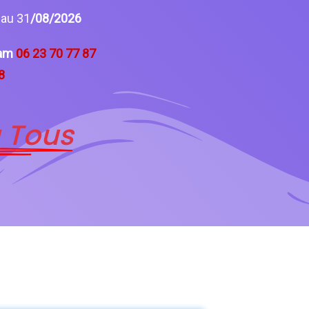
6
au 31
/08/2026
am
06 23 70 77 87
8
 Tous