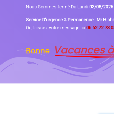
Nous Sommes fermé Du Lundi
03/08/202
Service D'urgence
&
Permanence
:
Mr Hich
Ou, laissez votre message au
06 62 72 73 0
Vacances à
Bonne