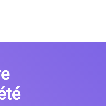
re
été