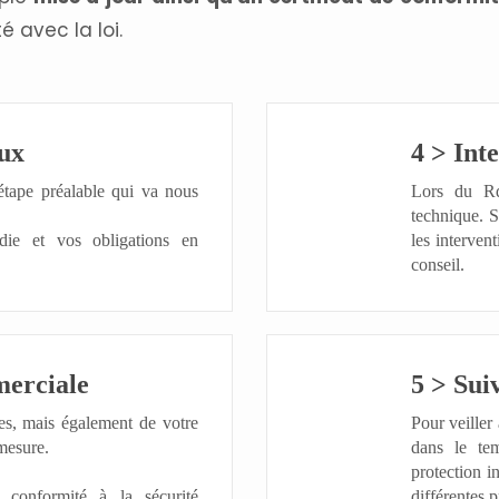
é avec la loi.
aux
4 > Int
étape préalable qui va nous
Lors du Rd
technique.
S
die et vos obligations en
les intervent
conseil.
merciale
5 > Suiv
es, mais également de votre
Pour veiller 
mesure.
dans le te
protection i
 conformité à la sécurité
différentes p