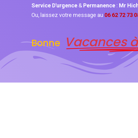
Service D'urgence
&
Permanence
:
Mr Hic
Ou, laissez votre message au
06 62 72 73 0
Vacances à
Bonne