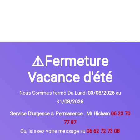
⚠️Fermeture
Vacance d'été
Nous Sommes fermé Du Lundi
03/08/2026
au
31
/08/2026
Service D'urgence
&
Permanence
:
Mr Hicham
06 23 70
77 87
Ou, laissez votre message au
06 62 72 73 08