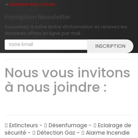
➜
Matériel Anti-Chute
Inscription Newsletter
Souscrivez à notre lettre d'information et recevez les
dernières offres en ligne par mail.
INSCRIPTION
Nous vous invitons
à nous joindre :
01
64 21 68 86
Extincteurs -
Désenfumage -
Eclairage de
sécurité -
Détection Gaz -
Alarme Incendie