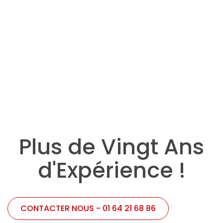
Offres sous 48h00 !
Contactez nos experts et obt
adapté sous 48h ! Venez consul
offres...
Plus de Vingt Ans
d'Expérience !
CONTACTER NOUS - 01 64 21 68 86