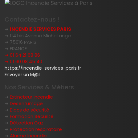
Contactez-nous !
➜
INCENDIE SERVICES PARIS
➜ 114 bis Avenue Michel ange
➜ 75016 PARIS
➜ FRANCE
➜ 01 64 21 68 86
➜ 01 60 08 45 40
https://incendie-services-paris.fr
Envoyer un M@il
Nos Services & Métiers
➜
Extincteur Incendie
➜
Désenfumage
➜
Blocs de sécurité
➜
Formation Sécurité
➜
Détection Gaz
➜
Protection respiratoire
➜
Alarme Incendie